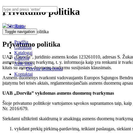
Privatumo politika
×
Home
Privatumo politika
Toggle navigation
Pradžia
Privatumo politika
Gaminiai
Katalogai
UAB „Dorvila”, juridinio asmens kodas 123261010, adresas S. Žukaus
Galerija
asmens duomenų tvarkymą, t. y. informuoja kaip yra renkami ir tvarkom
Apie mus
kitais su asmens duomenų tvarkymu susijusiais klausimais.
Dorvila atsiliepimai
Kontaktai
Asmens duomenys tvarkomi vadovaujantis Europos Sąjungos Bendruo
įstatymu bei teisės aktais, reglamentuojančiais asmens duomenų apsau
UAB „Dorvila” vykdomas asmens duomenų tvarkymas
Šioje privatumo politikoje vartojamos sąvokos suprantamos taip, ka
Nr. 2016/679.
Siekdami užtikrinti skaidrumą ir atsakingą asmens duomenų tvarkymą,
vykdant prekių pirkimą-pardavimą, teikiant paslaugas, siekiant s