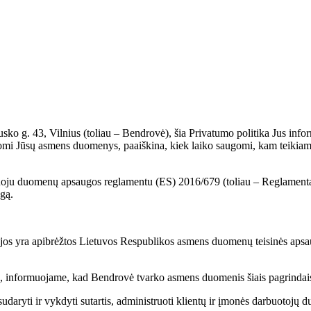
ko g. 43, Vilnius (toliau – Bendrovė), šia Privatumo politika Jus in
i Jūsų asmens duomenys, paaiškina, kiek laiko saugomi, kam teikiami, ko
ju duomenų apsaugos reglamentu (ES) 2016/679 (toliau – Reglamentas
gą.
ip jos yra apibrėžtos Lietuvos Respublikos asmens duomenų teisinės a
 informuojame, kad Bendrovė tvarko asmens duomenis šiais pagrindais i
udaryti ir vykdyti sutartis, administruoti klientų ir įmonės darbuotojų