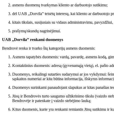
asmens duomenų tvarkymas kliento ar darbuotojo sutikimu;
dėl UAB „Dorvila” teisėtų interesų, kai kliento ar darbuotojo pr
kitais tikslais, susijusiais su vidaus administravimu, pavyzdži
prašymų/skundų nagrinėjimui.
UAB „Dorvila” renkami duomenys
Bendrovė renka ir tvarko šių kategorijų asmens duomenis:
Asmens tapatybės duomenis: vardą, pavardę, asmens kodą, gim
Kontaktinius duomenis: adresą (gyvenamąją vietą), el. pašto adr
Duomenys, reikalingi sutarties sudarymui ar jos vykdymui: šei
sąskaitos numeriai ar kita būtina informacija, išskyrus informa
Duomenys surinkami panaudojant slapukus ar kitas panašias tech
Jūsų ir Bendrovės turto saugumo užtikrinimo tikslu (vaizdo ste
Bendrovėje ir patenkate į vaizdo stebėjimo lauką;
Kitus duomenis, kurie yra renkami remiantis Jūsų sutikimu ir ku