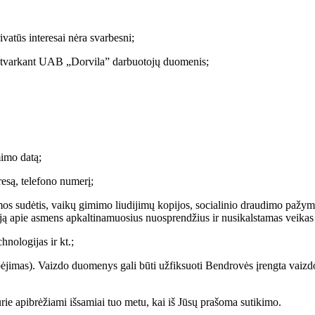
ivatūs interesai nėra svarbesni;
ui, tvarkant UAB „Dorvila” darbuotojų duomenis;
imo datą;
esą, telefono numerį;
mos sudėtis, vaikų gimimo liudijimų kopijos, socialinio draudimo pažym
ciją apie asmens apkaltinamuosius nuosprendžius ir nusikalstamas veikas
nologijas ir kt.;
bėjimas). Vaizdo duomenys gali būti užfiksuoti Bendrovės įrengta vaizdo
rie apibrėžiami išsamiai tuo metu, kai iš Jūsų prašoma sutikimo.