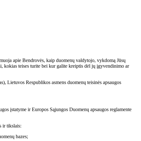
formuoja apie Bendrovės, kaip duomenų valdytojo, vykdomą Jūsų
kias teises turite bei kur galite kreiptis dėl jų įgyvendinimo ar
), Lietuvos Respublikos asmens duomenų teisinės apsaugos
psaugos įstatyme ir Europos Sąjungos Duomenų apsaugos reglamente
r tikslais:
 duomenų bazes;